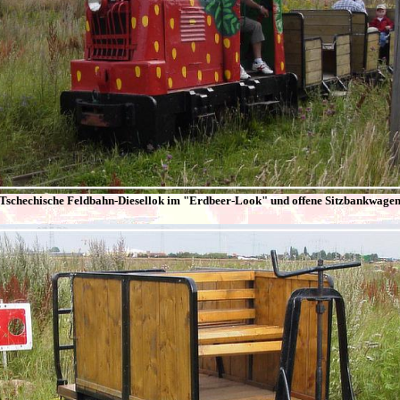
Tschechische Feldbahn-Diesellok im "Erdbeer-Look" und offene Sitzbankwage