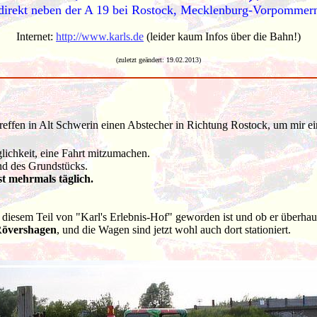
direkt neben der A 19 bei Rostock, Mecklenburg-Vorpommer
Internet:
http://www.karls.de
(leider kaum Infos über die Bahn!)
(zuletzt geändert:
19.02.2013
)
effen in Alt Schwerin einen Abstecher in Richtung Rostock, um mir ei
glichkeit, eine Fahrt mitzumachen.
and des Grundstücks.
t mehrmals täglich.
 diesem Teil von "Karl's Erlebnis-Hof" geworden ist und ob er überhaupt
 Rövershagen
, und die Wagen sind jetzt wohl auch dort stationiert.