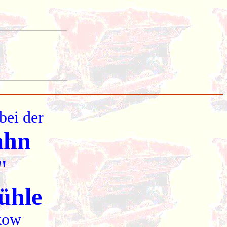
bei der
bahn
f"
ühle
rkow