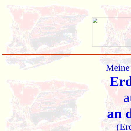
Meine 
Erd
a
an 
(Er