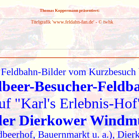
Thomas Koppermann präsentiert:
Feldbahn-Bilder vom Kurzbesuch 
beer-Besucher-Feld
uf "Karl's Erlebnis-Ho
der Dierkower Windm
dbeerhof, Bauernmarkt u. a.), Die