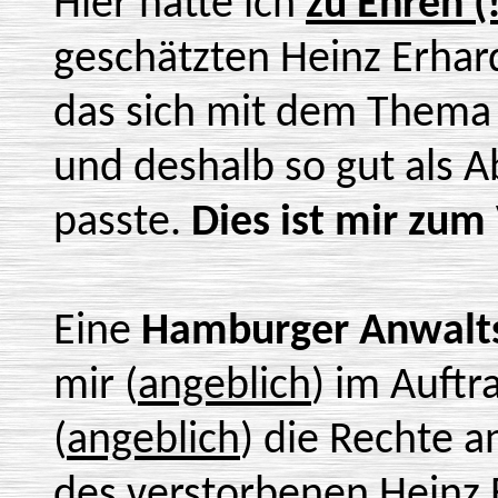
Hier hatte ich
zu Ehren (!
geschätzten Heinz Erhardt
das sich mit dem Thema 
und deshalb so gut als A
passte.
Dies ist mir zu
Eine
Hamburger Anwalts
mir (
angeblich
) im Auftr
(
angeblich
) die Rechte a
des verstorbenen Heinz 