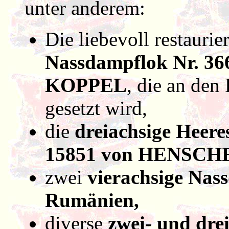
unter anderem:
Die liebevoll restaurie
Nassdampflok Nr. 
KOPPEL
, die an den
gesetzt wird,
die
dreiachsige Heer
15851 von HENSCHE
zwei
vierachsige Nas
Rumänien,
diverse
zwei- und dre