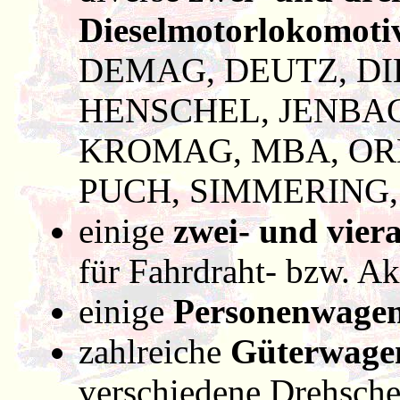
Dieselmotorlokomoti
DEMAG, DEUTZ, DI
HENSCHEL, JENBA
KROMAG, MBA, OR
PUCH, SIMMERING,
einige
zwei- und vier
für Fahrdraht- bzw. Ak
einige
Personenwage
zahlreiche
Güterwage
verschiedene Drehsch