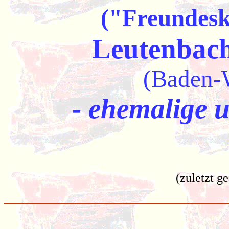
("Freundesk
Leutenbac
(Baden-
- ehemalige 
(zuletzt g