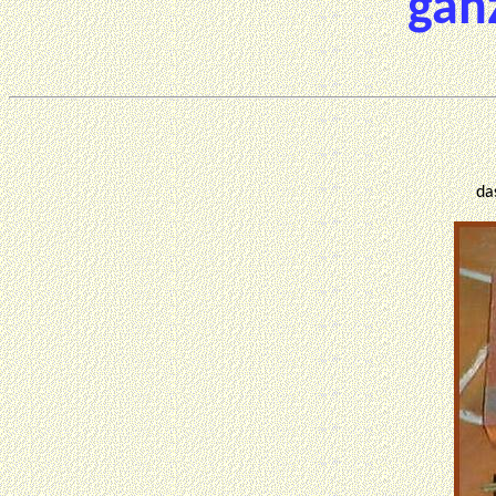
gan
da