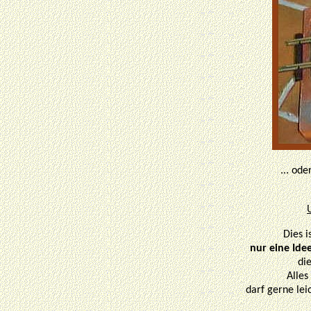
... od
Dies i
nur eine Ide
die
Alles
darf gerne lei