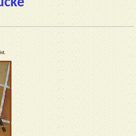
ücke
st.