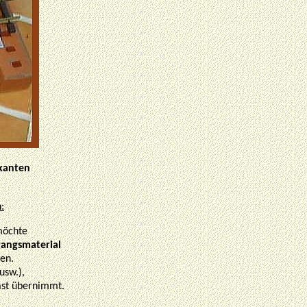
rkanten
:
 möchte
gangsmaterial
gen.
usw.),
Last übernimmt.