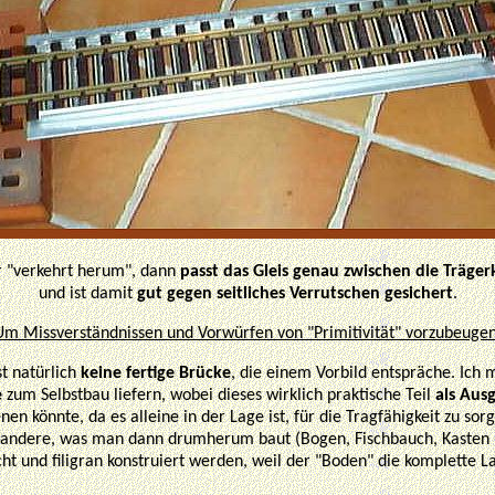
er "verkehrt herum", dann
passt das Gleis genau zwischen die Träge
und ist damit
gut gegen seitliches Verrutschen gesichert
.
Um Missverständnissen und Vorwürfen von "Primitivität" vorzubeugen
st natürlich
keine fertige Brücke
, die einem Vorbild entspräche. Ich
e
zum Selbstbau liefern, wobei dieses wirklich praktische Teil
als Aus
nen könnte, da es alleine in der Lage ist, für die Tragfähigkeit zu sor
 andere, was man dann drumherum baut (Bogen, Fischbauch, Kasten 
cht und filigran konstruiert werden, weil der "Boden" die komplette 