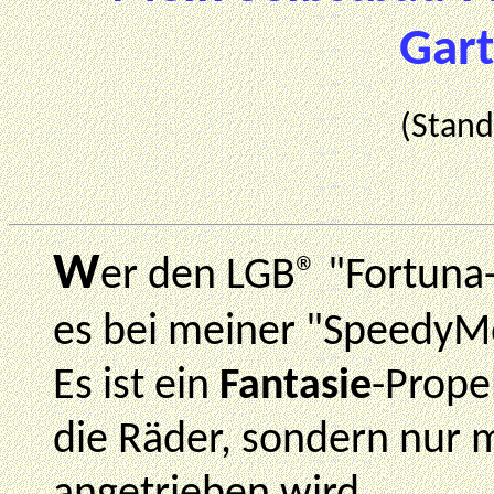
Gart
(Stan
W
er den LGB® "Fortuna
es bei meiner "SpeedyM
Es ist ein
Fantasie
-Prope
die Räder, sondern nur m