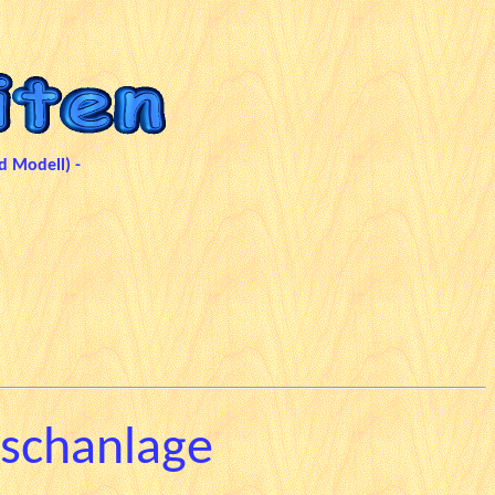
d Modell) -
ischanlage