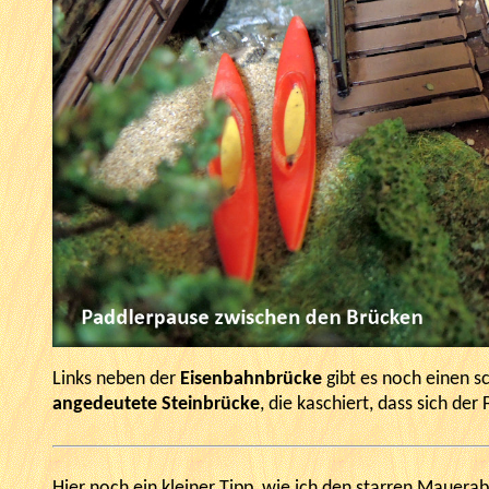
Links neben der
Eisenbahnbrücke
gibt es noch einen 
angedeutete Steinbrücke
, die kaschiert, dass sich der 
Hier noch ein kleiner Tipp, wie ich den starren Mauera