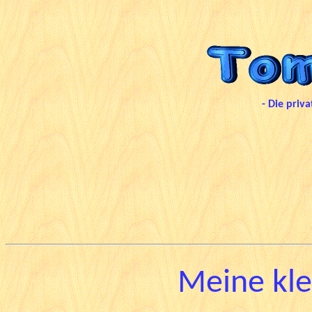
- Die priv
Meine kle