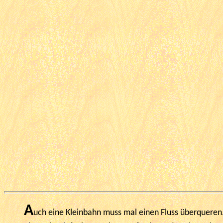
A
uch eine Kleinbahn muss mal einen Fluss überqueren