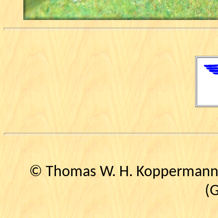
© Thomas W. H. Koppermann (
(